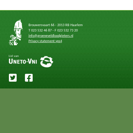
Brouwersvaart 66 - 2013 RB Haarlem
T 023 532 46 87 - F 023 532 73 20
info@groeneveldloodgieters.nl
Privacy statement vps4