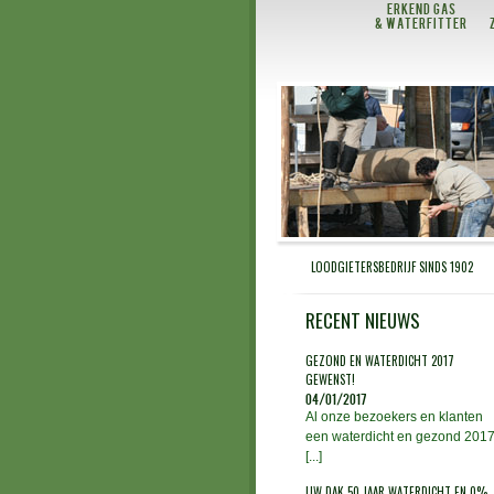
Erkend gas
& waterfitter
LOODGIETERSBEDRIJF SINDS 1902
RECENT NIEUWS
GEZOND EN WATERDICHT 2017
GEWENST!
04/01/2017
Al onze bezoekers en klanten
een waterdicht en gezond 201
[...]
UW DAK 50 JAAR WATERDICHT EN 0%